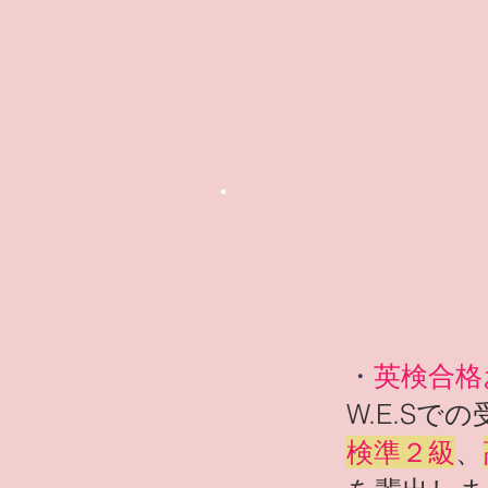
・
英検合格
W.E.Sで
検準２級
、