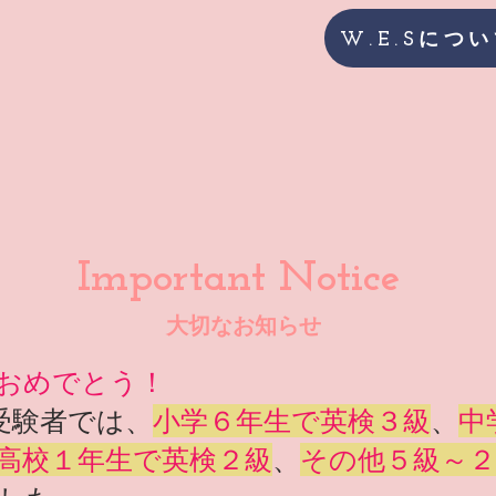
W.E.Sにつ
Important Notice
大切なお知らせ
おめでとう！
の受験者では、
小学６年生で英検３級
、
中
高校１年生で英検２級
、
その他５級～２