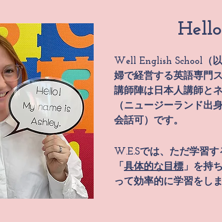
Hello
Well English Schoo
婦で経営する英語専門
講師陣は日本人講師と
（ニュージーランド出
会話可）です。
W.E.Sでは、ただ学習
「
具体的な目標
」を持
って効率的に学習をし