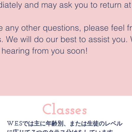
ately and may ask you to return at 
e any other questions, please feel f
. We will do our best to assist you.
 hearing from you soon!
Classes
W.E.Sでは主に年齢別、または生徒のレベル