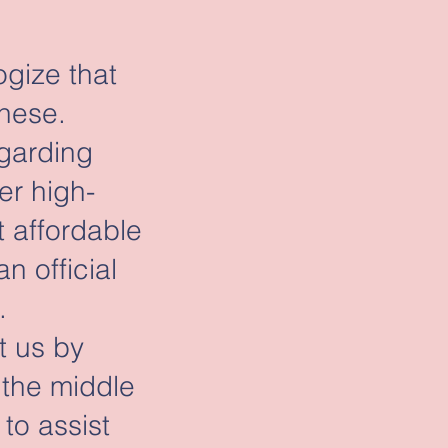
ogize that
anese.
egarding
er high-
t affordable
n official
.
t us by
 the middle
to assist