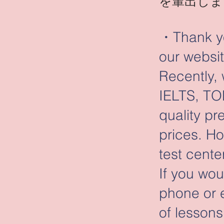
を輩出しま
・Thank you
our websit
Recently,
IELTS, TO
quality pr
prices. Ho
test cente
If you wou
phone or 
of lessons