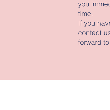
you immedi
time.
If you hav
contact us
forward to