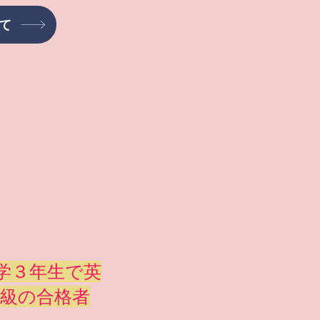
いて
学３年生で英
級の合格者