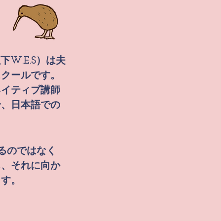
l（以下W.E.S）は夫
スクールです。
ネイティブ講師
身、日本語での
するのではなく
ち、それに向か
ます。