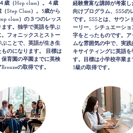
歳（Hop class）。４歳
経験豊富な講師が考案し
Step Class）。5歳から
向けプログラム、SSSの
mp class）の３つのレッス
です。SSSとは、サウン
ります。独学で英語を学ぶ
ーリー、シチュエーショ
に。フォニックスとストー
字をとったものです。ア
学ぶことで、英語が生き生
ムな雰囲気の中で、実践
たものになります。 目標は
キサイティングに英語を
、保育園の卒園までに英検
す。目標は小学校卒業ま
Bronzeの取得です。
3級の取得です。