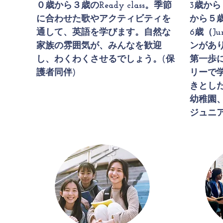
０歳から３歳のReady class。季節
3歳から４
に合わせた歌やアクティビティを
から５歳（
通して、英語を学びます。自然な
6歳（Ju
家族の雰囲気が、みんなを歓迎
ンがあ
し、わくわくさせるでしょう。(保
第一歩
護者同伴)
リーで
きとし
幼稚園
ジュニア