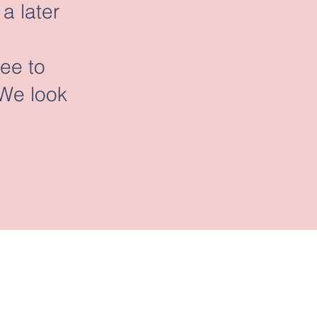
a later
ree to
 We look